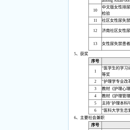
among Asian-bor
中文版女性排
10
检验
11
社区女性尿失
12
济南社区女性
13
女性尿失禁患
5、获奖
序号
“医学生的学习
1
等奖
2
“护理学专业改
3
教材《护理心理
4
教材《护理管理
5
主持“护理本科
6
“医科大学生恋
6、主要社会兼职
序号