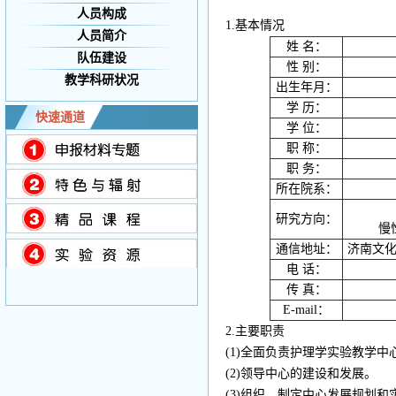
人员构成
1.基本情况
人员简介
姓 名：
队伍建设
性 别：
教学科研状况
出生年月：
学 历：
快速通道
学 位：
职 称：
职 务：
所在院系：
研究方向：
慢性病
通信地址：
济南文化
电 话：
传 真：
E-mail：
2.主要职责
(1)全面负责护理学实验教学中
(2)领导中心的建设和发展。
(3)组织、制定中心发展规划和