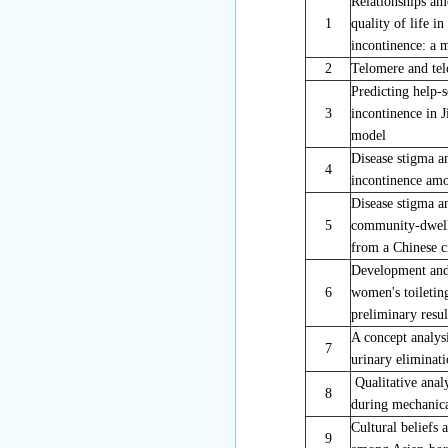
Relationships am
1
quality of life 
incontinence: a 
2
Telomere and tel
Predicting help-
3
incontinence in 
model
Disease stigma an
4
incontinence a
Disease stigma an
5
community-dwell
from a Chinese c
Development and 
6
women's toileting
preliminary res
A concept analysi
7
urinary eliminat
Qualitative analy
8
during mechanica
Cultural beliefs 
9