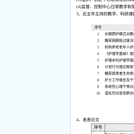
(4)监督、控制中心日常教学
3、近五年主持的教学、科研课
序号
1
长期照护模式对脆
2
糖尿病膀胱过度活
3
机构养老老年人护
4
《护理学基础》国
5
护理本科护理学基
6
计划行为理论框架
7
糖尿病患者生命质
8
护士工作倦怠及干
9
系统性心理干预对
10
湿化剂对急性肺水
4、发表论文
序号