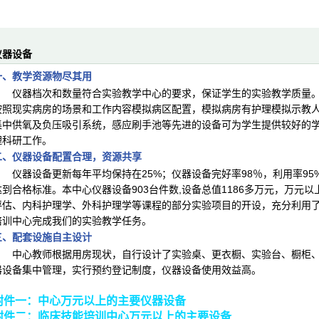
仪器设备
一、教学资源物尽其用
仪器档次和数量符合实验教学中心的要求，保证学生的实验教学质量。
按照现实病房的场景和工作内容模拟病区配置，模拟病房有护理模拟示教
集中供氧及负压吸引系统，感应刷手池等先进的设备可为学生提供较好的
理科研工作。
二、仪器设备配置合理，资源共享
仪器设备更新每年平均保持在25%；仪器设备完好率98％，利用率9
达到合格标准。本中心仪器设备903台件数,设备总值1186多万元，万元以
评估、内科护理学、外科护理学等课程的部分实验项目的开设，充分利用
培训中心完成我们的实验教学任务。
三、配套设施自主设计
中心教师根据用房现状，自行设计了实验桌、更衣橱、实验台、橱柜、洗
器设备集中管理，实行预约登记制度，仪器设备使用效益高。
附件一：
中心万元以上的主要仪器设备
附件二：临床技能培训中心万元以上的主要设备